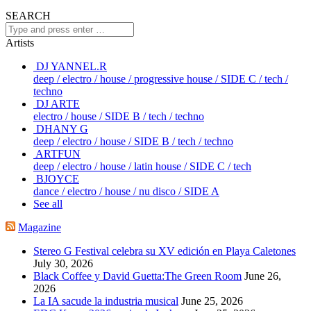
SEARCH
Artists
DJ YANNEL.R
deep / electro / house / progressive house / SIDE C / tech /
techno
DJ ARTE
electro / house / SIDE B / tech / techno
DHANY G
deep / electro / house / SIDE B / tech / techno
ARTFUN
deep / electro / house / latin house / SIDE C / tech
BJOYCE
dance / electro / house / nu disco / SIDE A
See all
Magazine
Stereo G Festival celebra su XV edición en Playa Caletones
July 30, 2026
Black Coffee y David Guetta:The Green Room
June 26,
2026
La IA sacude la industria musical
June 25, 2026