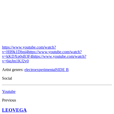
https://www.youtube.com/watch?
v=Hll9k1Dbni4
https://www.youtube.com/watch?
v=kKDXp0sB3F4
https://www.youtube.com/watch?
v=6iqJm1KJ2v0
Artist genres:
electro
experimental
SIDE B
Social
Youtube
Previous
LEOVEGA