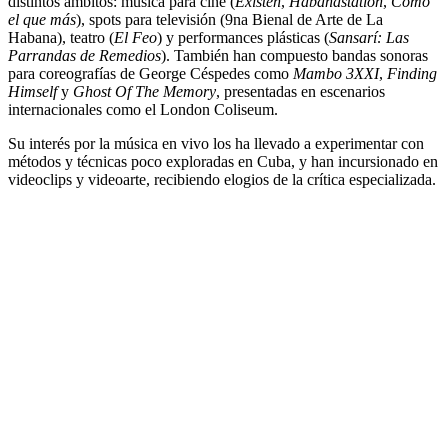
distintos ámbitos: música para cine (
Existen
,
Habanastation
,
Como
el que más
), spots para televisión (9na Bienal de Arte de La
Habana), teatro (
El Feo
) y performances plásticas (
Sansarí: Las
Parrandas de Remedios
). También han compuesto bandas sonoras
para coreografías de George Céspedes como
Mambo 3XXI
,
Finding
Himself
y
Ghost Of The Memory
, presentadas en escenarios
internacionales como el London Coliseum.
Su interés por la música en vivo los ha llevado a experimentar con
métodos y técnicas poco exploradas en Cuba, y han incursionado en
videoclips y videoarte, recibiendo elogios de la crítica especializada.